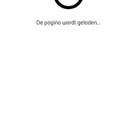
oject Les Elektrisch leest u hier
De pagina wordt geladen...