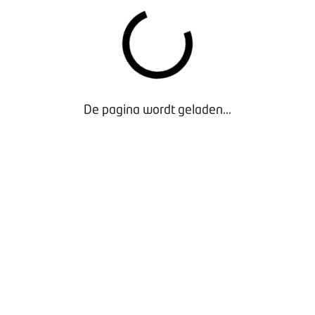
n harte uit om de enquête in te vullen zodat we weten waar 
lijk oplossingen kunnen zoeken en bieden.
 rond 28 januari in de gaten!
De pagina wordt geladen...
over de enquête of heeft u de uitnodiging om deel te nemen a
 Stuur dan een mail naar
werkgeverszaken@bovag.nl
.