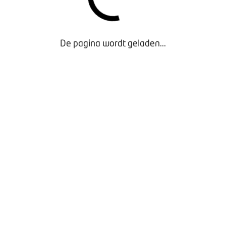
den en spelregels voor het filmpje
De pagina wordt geladen...