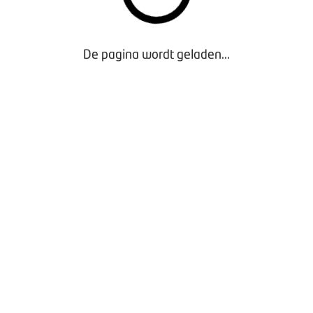
 gestreefd naar 1 januari 2026.
e
website van het CBR
.
De pagina wordt geladen...