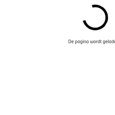
De pagina wordt gelade
Waarom lid worden?
Contact voor leden
Aanmelding nieuwsbrief
Opzeggen lidmaatschap
Vergaderen bij BOVAG
Privacy beleid