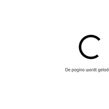
De pagina wordt gelade
Waarom lid worden?
Contact voor leden
Aanmelding nieuwsbrief
Opzeggen lidmaatschap
Vergaderen bij BOVAG