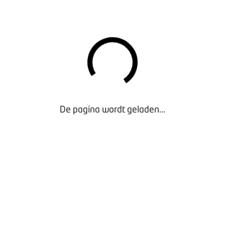
ing van de Bike Totaal-franchisenemers. Alle franchisenemers
ging. Het bestuur van deze vereniging zal meerdere keren per 
 in de toekomst behoefte heeft aan juridisch ondersteuning, d
e bieden.
rzoek naar de toekomst van de fietsbranche en de positie van 
r deze marktontwikkelingen? Neemt u dan contact op met uw 
De pagina wordt geladen...
 dit najaar naar een van de regiobijeenkomsten. Het onderzoe
terug te lezen op
etwerkstudiefiets
ragen kunt u altijd terecht bij BOVAG Ledenadvies: (030) 659 5