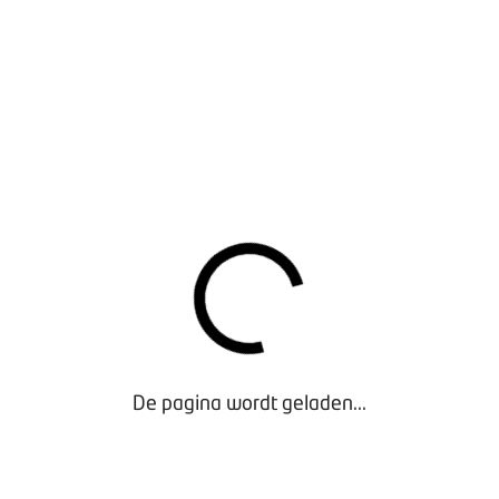
rs van nieuwe en (jong)gebruikte caravans en campers over okt
onder (exclusief voor leden).
De pagina wordt geladen...