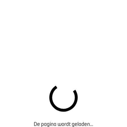
lichting over het einde van de coronacrisis was van korte duu
un klanten onder een nieuwe crisis, aangejaagd door de oorlog
hoe die nieuwe crisis u in uw bedrijf raakt. Zodat we gericht
steun. Is uw energierekening verveelvoudigd? Droogt de aanv
 u het gevolg van de toerenhoge brandstofprijs? Hoe vaak moet
u vriendelijk de nieuwe BOVAG Ondernemersmonitor in te vul
 afgelopen dinsdag vanuit BOVAG naar u verstuurd per e-mail. I
VAG, en daarmee voor u en uw collega-ondernemers, zeer waar
De pagina wordt geladen...