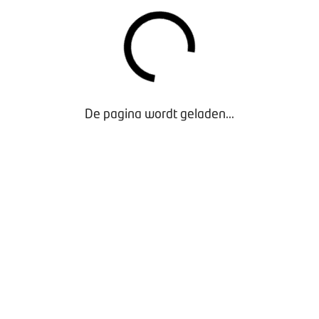
Ook de posters vindt u altijd in het coronadossier onder het ko
RAGEN
vindt u in het coronadossier. Heeft u een vraag en vindt u ge
n vooral contact op met BOVAG Ledenadvies via
De pagina wordt geladen...
vag.nl
p 030 - 65 95 300.