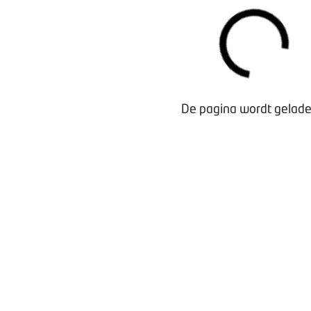
De pagina wordt geladen
Waarom lid worden?
Contact voor leden
Aanmelding nieuwsbrief
Opzeggen lidmaatschap
Vergaderen bij BOVAG
Privacy beleid