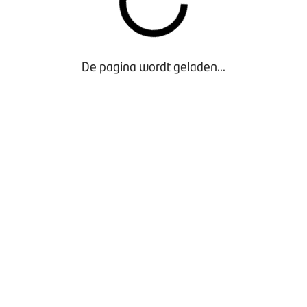
aan op één stickervel. Bestel de stickervellen gratis via
al - PIN.NL
De pagina wordt geladen...