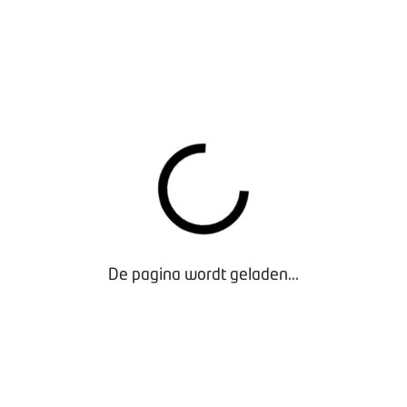
OEN ‘BOVAG ZOEKT HET UIT!’:
huur, hoe werkt dat?
rs, het belang van onderhoud
schaffen van een mountainbike/wielrenfiets
che scooter
De pagina wordt geladen...
 je in je oldtimer bouwt
h rijden (auto)
revisie