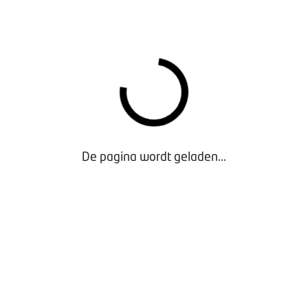
EN ‘BOVAG ZOEKT HET UIT!’:
che schade
iecheck
De pagina wordt geladen...
r aan brandstoffen
eherstel
apk en onderhoudsbeurt
nele autoverzorging
ets
 schade
enkeuzehulp