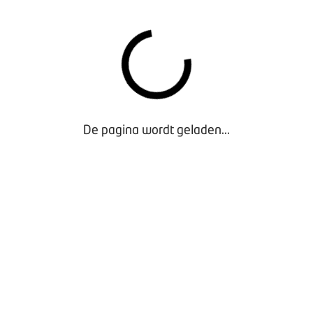
roeiende groep kampeerders betreft.
ESSIE VAN BOVAG PITSTOP IN 2018
AMPAGNE 2019
 is later dit jaar ook nog op andere plekken te zien. Het is o
e die BOVAG voert ter promotie van de driehonderd caravan- 
De pagina wordt geladen...
akman. Deze campagne promoot niet alleen het belang van go
ampeerbedrijf als hét adres voor inspiratie en advies over d
Of het nu gaat om een grotere luxere caravan, de allereerste
leest hier binnenkort meer over op mijn.bovag.nl.