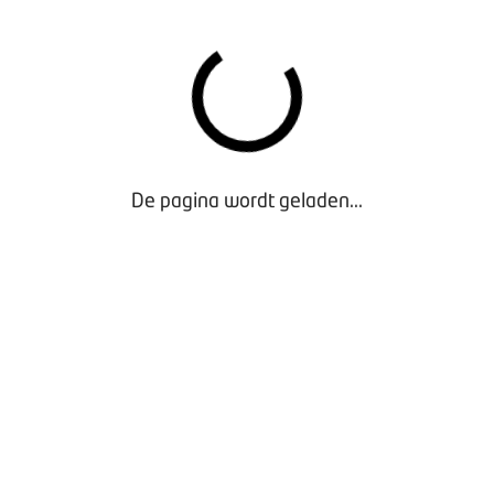
or het Motorvoertuigen- en Tweewielerbedrijf is het overlegp
enkomen, in de eerste plaats voor cao-overleg. In het platfor
nisaties FNV, CNV Vakmensen en De Unie.
TTEN NAMENS BOVAG:
renberg en Susan van Vredendaal (werkzaam voor BOVAG)
rgwal (HR-manager bij Bakker Bedrijfswagens)
(directeur business support bij Oostendorp Autogroep)
De pagina wordt geladen...
IJFSRAAD ZITTEN NAMENS BOVAG:
en Marjolijn Spoorenberg (werkzaam voor BOVAG)
len (HR-manager Emil Frey Nederland)
R-businesspartner Stern)