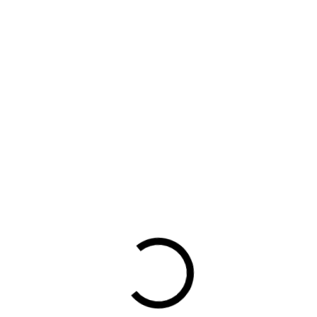
emerstafel is een nieuwe online talkshow waarvan de eerste
s. De eerste aflevering gaat over witwassen en financieren en is 
ering is vanaf 5 januari te zien en heeft als thema ‘Hoe houdt
ar ook: hoe voorkom je diefstal op het werk?’ Zet hem alvast 