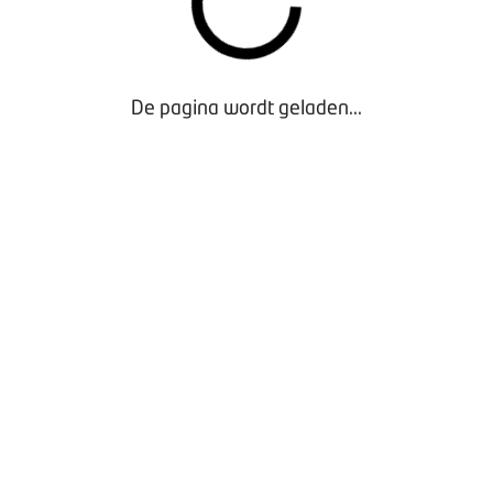
lijk kan worden gemaakt dat de tellerstand klopt. Belangrijk
dig, controleerbaar en verdedigbaar is.
ag met de BOVAG Import Tellercheck? Ga voor alle informatie n
De pagina wordt geladen...
 aantal
instructievideo’s
hoe je het label kunt gebruiken.