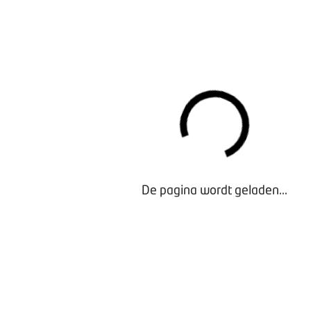
Naast loontransparantie en mentaal verzuim konden bezo
deelnemen aan rondetafelsessies over veilig en gezond 
zzp'ers, communicatie over pensioenen, behoud van perso
combinatie van werk en mantelzorg. Daarbij stond vooral 
ervaringen en praktische oplossingen centraal.
DE KRACHT VAN EEN OPEN FOUTENCULTUU
De dag werd afgesloten door Frank Deuring van de Fouten
aanpak draait om het bouwen van een open foutencultuur
werkomgeving waarin medewerkers zich veilig voelen om 
De pagina wordt geladen...
geven, zonder angst voor schuld of afrekening. Niet om fo
praten, maar om ervan te leren en zo de samenwerking en
verbeteren.
BOVAG kijkt terug op een geslaagde dag: de aanwezigen 
informatie, tips en stof tot nadenken naar huis gegaan. Ook
deelnemers bedanken voor hun inzet en enthousiasme tijd