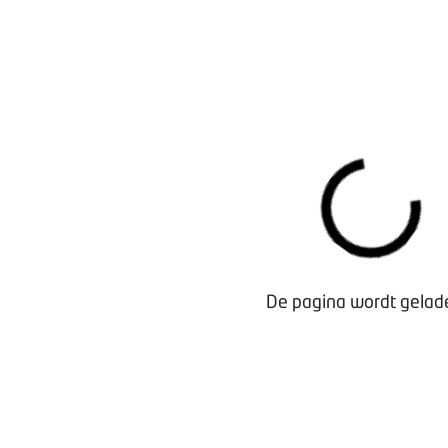
Dit onderzoek is gepresenteerd tijdens de
ledenbijeenkom
Deelautobedrijven op 28 mei 2026
.
Bezig met laden...
De pagina wordt gelade