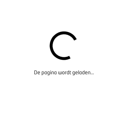
n bestaan elk uit een voucher ter waarde van 449 euro, te bes
vóór 1 september 2020 en voor maximaal één week autohuur.
voor eigen rekening van de betreffende winnaar. BOVAG neemt
op met de winnaars en adviseert hen telefonisch contact te le
ar contact met u op om een auto uit te zoeken, dan kunt u d
areren via een e-mail aan branchemanager Marjolijn Spoorenb
nberg@bovag.nl
De pagina wordt geladen...
N LUISTERAARS
eren meer dan 1,3 miljoen mensen naar 100% NL en elke maand 
berichten van 100% NL op Facebook hebben een gemiddeld be
0. De verwachting is dat de campagne op de radio met bijna 
aars gaat bereiken, die elk gemiddeld 7,5 keer de boodschap v