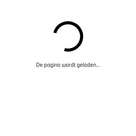
adeherstel te kwantificeren. De studie heeft betrekking op per
bedrijfseconomisch ingestoken. VMS | Insight heeft uitgebreid
eel deskundigen van binnen en buiten de
 wetenschappers, fabrikanten, dealers, importeurs en fleetown
EBIJEENKOMST
ht BOVAG de uitkomsten van het ADAS-rapport verder toe in een
 voor
De pagina wordt geladen...
e en aanmelden voor de ADAS-bijeenkomst
t ADAS aan de orde in de
ten voor onafhankelijke autobedrijven
ver te lezen in de BOVAGKrant van deze maand.
Het effect van ADAS op schadeherstel, onderhoud en reparatie