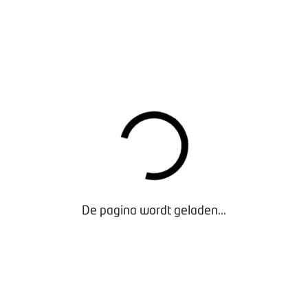
REGISTREERDE MODELLEN IN JUNI 2022 WAREN:
 1.508 registraties en 5,0 procent marktaandeel
4 / 3,4 procent)
65 / 2,5 procent)
 (644 / 2,1 procent)
641 / 2,1 procent)
uni 2022
De pagina wordt geladen...