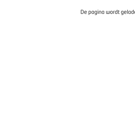
De pagina wordt gelade
Waarom lid worden?
Contact voor leden
Aanmelding nieuwsbrief
Opzeggen lidmaatschap
Vergaderen bij BOVAG
Privacy beleid