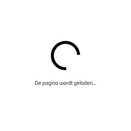
t afgelopen jaar een positief resultaat behaald
meer van deze kenmerken positief beantwoorden, dan is de volg
waar moet je op letten, wat zijn de valkuilen en wat adviseren
krijg je tijdens de BOVAG-kennissessie ‘Bedrijfsverkoop- en ove
nt van harte welkom!
issessie nemen we de belangrijkste stappen van bedrijfsverkoo
e is ook de praktijk een belangrijk onderdeel van de avond: ee
. En natuurlijk is er ook volop ruimte voor het stellen van vrag
A
De pagina wordt geladen...
 met soep en een broodje
om door BOVAG
oces van bedrijfsverkoop en -overdracht door de overnameadv
ecombineerd met praktijkervaringen van ondernemers
e voor vragen en afsluiting
t is geannuleerd, vanwege te weinig aanmeldingen.