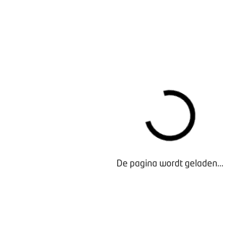
TOP 5 GEREGISTREERDE EV-MODELLEN (2025)
1. Skoda Elroq (11.960 registraties, 7,7% marktaandeel)
2. Kia EV3 (10.973 registraties, 7% marktaandeel)
3. Tesla Model Y (10.790 registraties, 6,9% marktaandeel)
4. Tesla Model 3 (5.829 registraties, 3,7% marktaandeel)
5. Volvo EX 30 (5.269 registraties, 3,4% marktaandeel)
Download hier de
volledige verkoopstatistieken auto's 20
De pagina wordt geladen...
Bezig met laden...