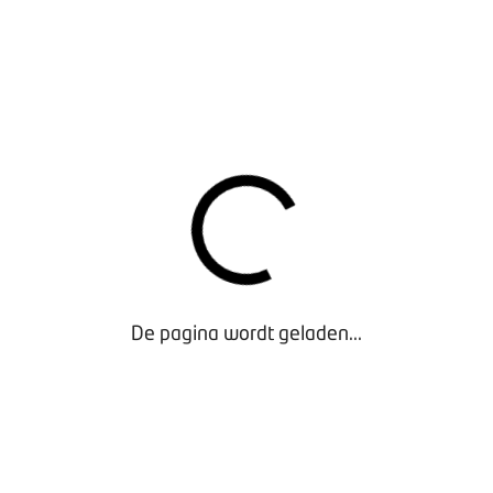
ngrescentrum, Blokhoeve 1, Nieuwegein
MA
angst met koffie en thee.
t ALV; bijpraten over afgelopen jaar en plannen voor komend ja
rstap VIV naar BOVAG; waar staan we en wat moet er nog geb
. Peter van Gompel van TNO over onderzoek en toepassingen va
ze
se ingenieur Ludwich Jürgen Müller vertelt u over zijn visie op
De pagina wordt geladen...
toren.
werk-bbq
en: Er is voor gekozen om GEEN 1,5 meter afstand te houden t