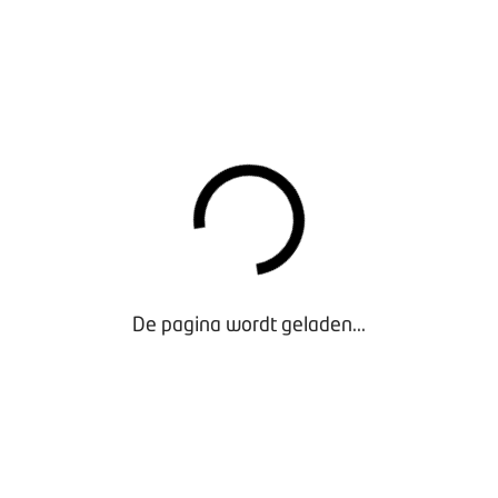
demontage
een auto en verkoop van gebruikte, originele onderdelen
vermalen van de auto om het metaal voor hergebruik geschik
kunststoffen, mineralen, vezels en metalen tot hernieuwde gr
N AUTO’S
ewicht van een auto is uiteindelijk slechts 1,6% niet recyclebaar
ing in 1995 zijn er via ARN inmiddels al circa 5,5 miljoen aut
De pagina wordt geladen...
ls ‘Auto Recycling Nederland’ opgericht door vier marktpartij
niging en Stiba. Met als doel een bijdrage leveren aan de Eur
n hoogwaardige wijze mogelijk maken.
dsverslag 2019 is te vinden op
/duurzaamheidsverslag