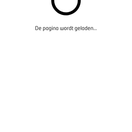
rkers laat werken met een arbeidsmiddel kan op deze manier a
om te waarborgen dat het bedrijfsmiddel veilig en gecontrolee
k is een erkend bewijs van keuring. Alléén gecertificeerde B
De pagina wordt geladen...