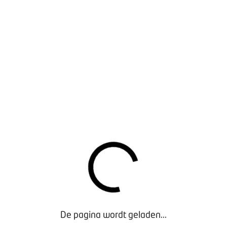
gencijfers september
- Exclusief voor Leden
De pagina wordt geladen...