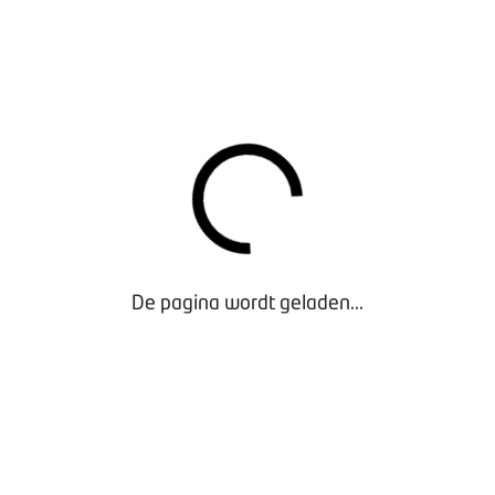
 procent marktaandeel)
46 / 9,4 procent)
8,4 procent)
,8 procent)
7 procent)
OCHTE MODELLEN AUGUSTUS 2021
rkochte modellen in de maand augustus zijn:
 / 5,4 procent marktaandeel)
8 / 3,1 procent)
De pagina wordt geladen...
 (645 / 3 procent)
 / 2,5 procent)
7 / 2,2 procent)