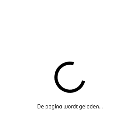
Met dit account kan iemand buiten de werkplaats:
Klantgegevens en andere informatie vast klaarzetten
voor keurmeester.
Opmerkingen herschrijven in duidelijke taal.
Rapporten verbeteren voordat ze naar de klant gaan.
Belangrijk om te weten:
de keuringspunten zelf
blijven ongewijzigd.
Waarom dit waardevol is:
Efficientie in het proces.
Duidelijkere communicatie naar klanten.
Professionelere rapporten.
De pagina wordt geladen...
Hoe werkt het dan?
Voor het aanmaken van het admin account kun je
contact opnemen met:
administratie-