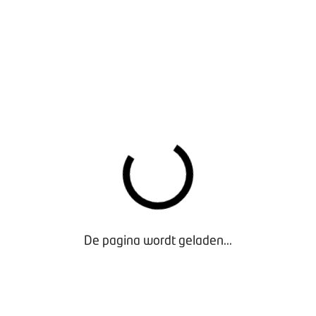
Maak je rapport herkenbaar met jouw eigen
bedrijfslogo.
Tip: voeg je eigen logo toe
Door het bedrijfslogo toe te voegen aan rapporten:
Oogt je rapport professioneler
Herkennen klanten direct jouw bedrijf
Versterk je je uitstraling
Kleine moeite, groot effect richting je klant.
Wil je ook je logo bovenaan je rapport?
Mail deze dan naar:
administratie-amtek@aboma.nl
.
De pagina wordt geladen...
Het logo moet aan de volgende voorwaarden
voldoen:
Maximale grootte logo is 50kb (anders is het niet
mogelijk om deze in de app te plaatsen).