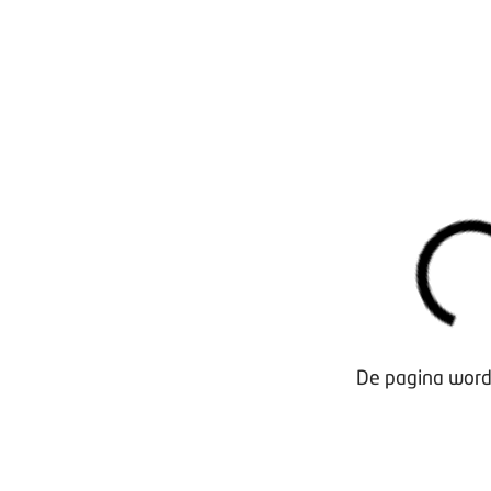
Vragen of kom je er niet uit?
Neem dan contact op met:
administratie-amtek@aboma.nl
.
Waarom lid worden?
Contact voor leden
Aanmelding nieuwsbrief
De pagina wordt
Opzeggen lidmaatschap
Vergaderen bij BOVAG
Privacy beleid