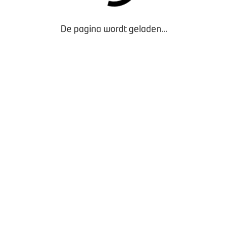
Vergaderen bij BOVAG
Privacy beleid
De pagina wordt geladen...
Door gebruik te maken van onze website geef je
toestemming voor het plaatsen van tracking cookies.