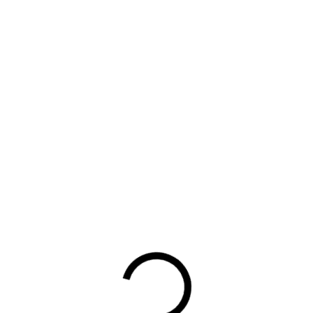
INLOGGEN
Gebruikersnaam of lidmaatschapsnummer vergeten?
Wachtwoord vergeten?
Automatisch inloggen
Inloggen
Hulp bij inloggen
Waarom lid worden?
Contact voor leden
Aanmelding nieuwsbrief
Opzeggen lidmaatschap