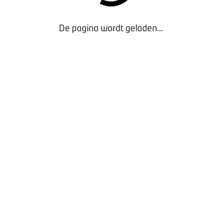
Vergaderen bij BOVAG
Privacy beleid
De pagina wordt geladen...
Door gebruik te maken van onze website geef je
toestemming voor het plaatsen van tracking cookies.