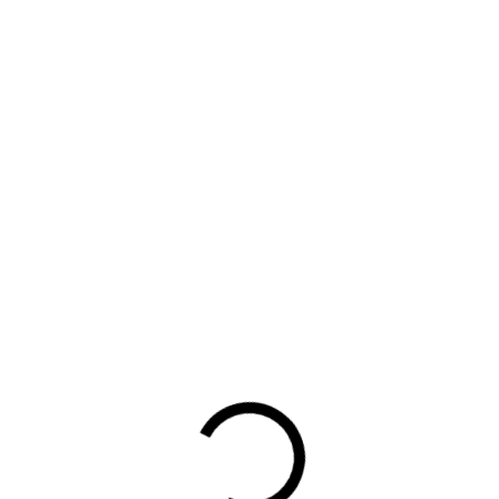
INLOGGEN
Gebruikersnaam of lidmaatschapsnummer vergeten?
Wachtwoord vergeten?
Automatisch inloggen
Inloggen
Hulp bij inloggen
Waarom lid worden?
Contact voor leden
Aanmelding nieuwsbrief
Opzeggen lidmaatschap