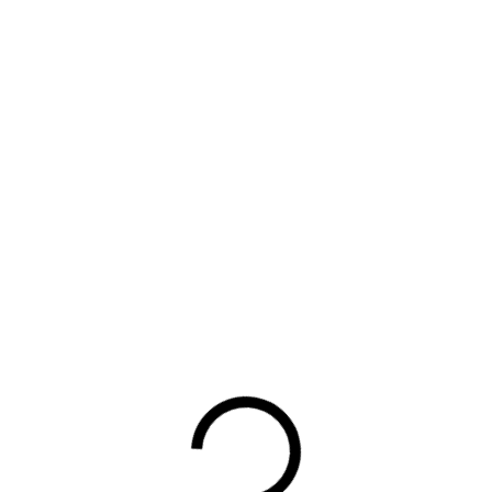
INLOGGEN
Gebruikersnaam of lidmaatschapsnummer vergeten?
Wachtwoord vergeten?
Automatisch inloggen
Inloggen
Hulp bij inloggen
Waarom lid worden?
Contact voor leden
Aanmelding nieuwsbrief
Opzeggen lidmaatschap