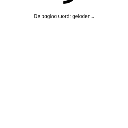
Vergaderen bij BOVAG
Privacy beleid
De pagina wordt geladen...
Door gebruik te maken van onze website geef je
toestemming voor het plaatsen van tracking cookies.