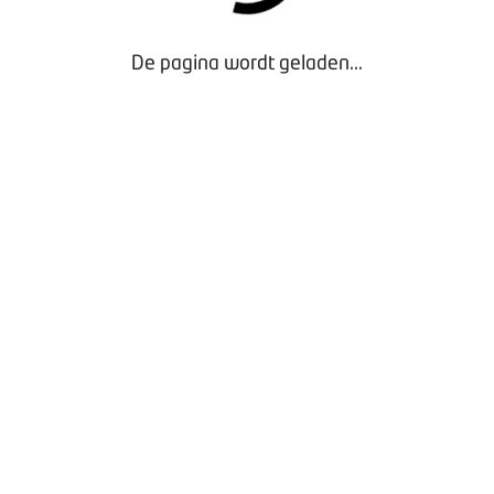
Vergaderen bij BOVAG
Privacy beleid
De pagina wordt geladen...
Door gebruik te maken van onze website geef je
toestemming voor het plaatsen van tracking cookies.