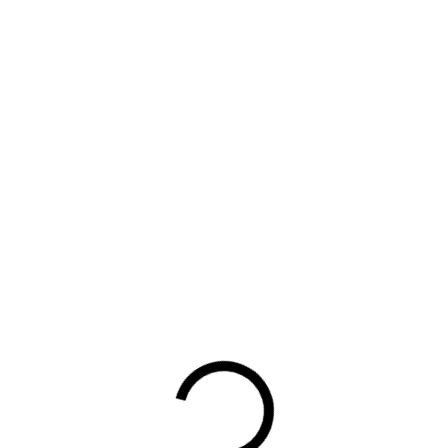
INLOGGEN
Gebruikersnaam of lidmaatschapsnummer vergeten?
Wachtwoord vergeten?
Automatisch inloggen
Inloggen
Hulp bij inloggen
Waarom lid worden?
Contact voor leden
Aanmelding nieuwsbrief
Opzeggen lidmaatschap